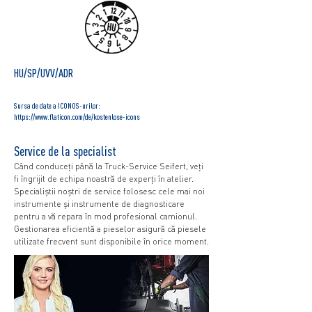
HU/SP/UVV/ADR
Sursa de date a ICONOS-urilor:
https://www.flaticon.com/de/kostenlose-icons
Service de la specialist
Când conduceți până la Truck-Service Seifert, veți
fi îngrijit de echipa noastră de experți în atelier.
Specialiștii noștri de service folosesc cele mai noi
instrumente și instrumente de diagnosticare
pentru a vă repara în mod profesional camionul.
Gestionarea eficientă a pieselor asigură că piesele
utilizate frecvent sunt disponibile în orice moment.