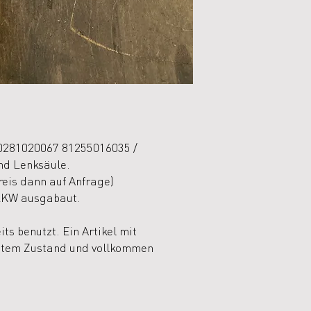
vollkommen funktionsf
0281020067 81255016035 /
nd Lenksäule.
reis dann auf Anfrage)
LKW ausgabaut.
ts benutzt. Ein Artikel mit
utem Zustand und vollkommen