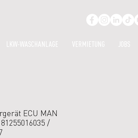
LKW-WASCHANLAGE
VERMIETUNG
JOBS
rgerät ECU MAN
 81255016035 /
7