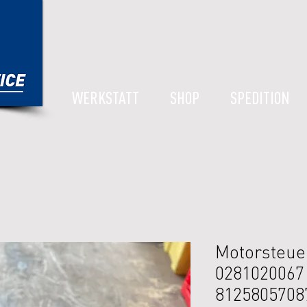
WERKSTATT
SHOP
SPEDITION
Motorsteue
0281020067
8125805708