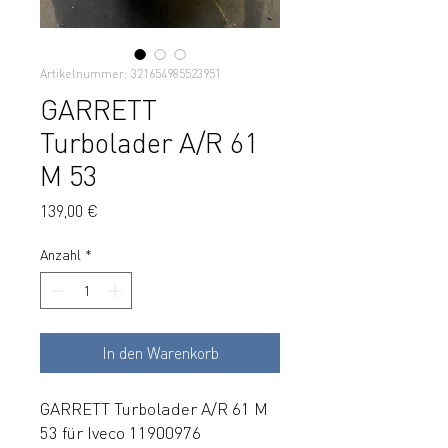
Artikelnummer: 321654985523951
GARRETT
Turbolader A/R 61
M 53
Preis
139,00 €
Anzahl
*
In den Warenkorb
GARRETT Turbolader A/R 61 M
53 für Iveco 11900976