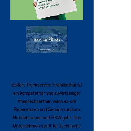
Seifert Truck Service
Seifert Truckservice Frankenthal ist
ein kompetenter und zuverlässiger
Ansprechpartner, wenn es um
Reparaturen und Service rund um
Nutzfahrzeuge und PKW geht. Das
Unternehmen steht für technische