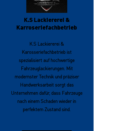
K.S Lackiererei &
Karroseriefachbetrieb
K.S Lackiererei &
Karosseriefachbetrieb ist
spezialisiert auf hochwertige
Fahrzeuglackierungen. Mit
modernster Technik und präziser
Handwerksarbeit sorgt das
Unternehmen dafür, dass Fahrzeuge
nach einem Schaden wieder in
perfektem Zustand sind.