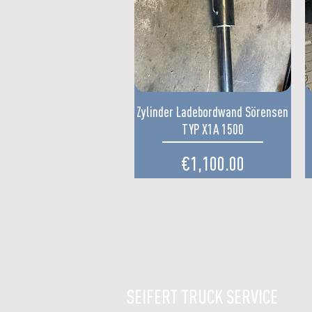
Quick View
Zylinder Ladebordwand Sörensen
TYP X1A 1500
Price
€1,100.00
SEIFERT TRUCK SERVICE