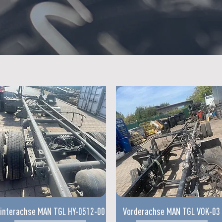
Quick View
Quick View
interachse MAN TGL HY-0512-00
Vorderachse MAN TGL VOK-03