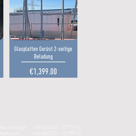
Quick View
Glasplatten Gerüst 2-seitige
Beladung
Price
€1,399.00
Waschanlage
+49 (0)
6233 - 73 777 81
Werkstatt
+49 (0)
6233 - 73 789 10