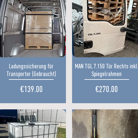
Quick View
Quick View
Ladungssicherung für
MAN TGL 7.150 Tür Rechts inkl
Transporter (Gebraucht)
Spiegelrahmen
Price
Price
€139.00
€270.00