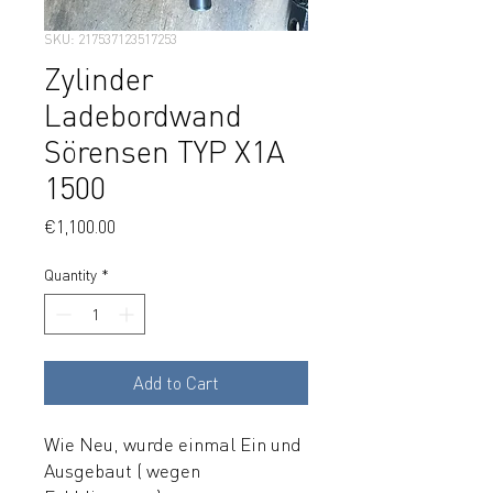
SKU: 217537123517253
Zylinder
Ladebordwand
Sörensen TYP X1A
1500
Price
€1,100.00
Quantity
*
Add to Cart
Wie Neu, wurde einmal Ein und
Ausgebaut ( wegen